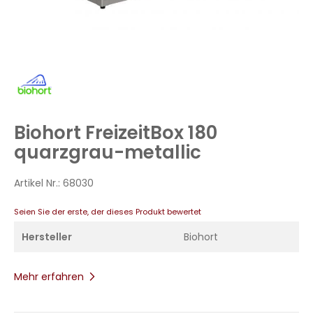
Zum
Anfang
der
Bildergalerie
Biohort FreizeitBox 180
springen
quarzgrau-metallic
Artikel Nr.:
68030
Seien Sie der erste, der dieses Produkt bewertet
Hersteller
Biohort
Mehr erfahren