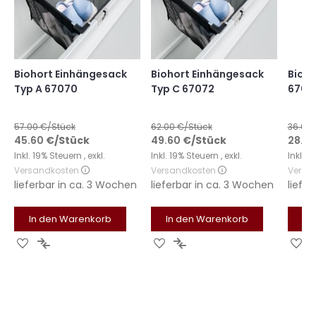
Biohort Einhängesack
Biohort Einhängesack
Bioho
Typ A 67070
Typ C 67072
6701
57.00
€/Stück
62.00
€/Stück
36.00
45.60
€
/Stück
49.60
€
/Stück
28.8
Inkl. 19% Steuern
,
exkl.
Inkl. 19% Steuern
,
exkl.
Inkl. 
Versandkosten
Versandkosten
Versa
lieferbar in
ca. 3 Wochen
lieferbar in
ca. 3 Wochen
liefer
In den Warenkorb
In den Warenkorb
In
Zur
Zur
Zur
Zur
Zu
Wunschliste
Vergleichsliste
Wunschliste
Vergleichsliste
Wu
hinzufügen
hinzufügen
hinzufügen
hinzufügen
hi