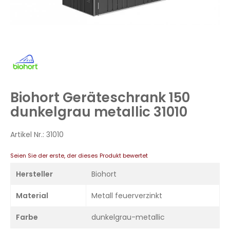
Zum
Anfang
der
Bildergalerie
Biohort Geräteschrank 150
springen
dunkelgrau metallic 31010
Artikel Nr.:
31010
Seien Sie der erste, der dieses Produkt bewertet
Hersteller
Biohort
Material
Metall feuerverzinkt
Farbe
dunkelgrau-metallic