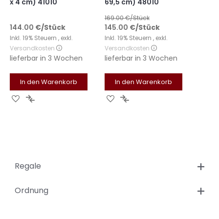
x 4 cm) 41010
69,5 cm) 48010
169.00
€/Stück
144.00
€
/Stück
145.00
€
/Stück
Inkl. 19% Steuern
,
exkl.
Inkl. 19% Steuern
,
exkl.
Versandkosten
Versandkosten
lieferbar in
3 Wochen
lieferbar in
3 Wochen
In den Warenkorb
In den Warenkorb
Zur
Zur
Zur
Zur
Wunschliste
Vergleichsliste
Wunschliste
Vergleichsliste
hinzufügen
hinzufügen
hinzufügen
hinzufügen
Regale
Ordnung