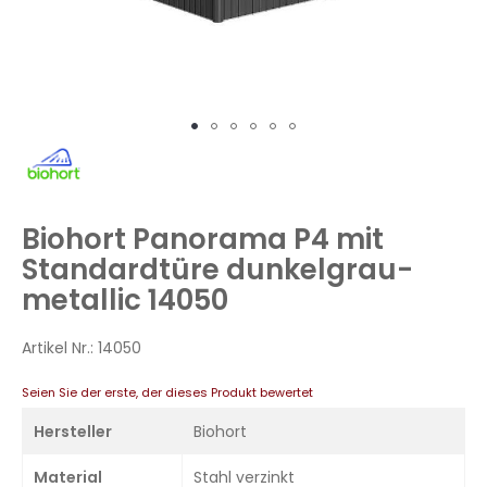
Zum
Anfang
der
Bildergalerie
Biohort Panorama P4 mit
springen
Standardtüre dunkelgrau-
metallic 14050
Artikel Nr.:
14050
Seien Sie der erste, der dieses Produkt bewertet
Hersteller
Biohort
Material
Stahl verzinkt