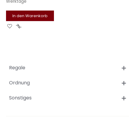
Werktage
In den Warenkorb
Zur
Zur
Wunschliste
Vergleichsliste
hinzufügen
hinzufügen
Regale
Ordnung
Sonstiges