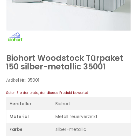
Zum
Anfang
der
Bildergalerie
Biohort Woodstock Türpaket
springen
150 silber-metallic 35001
Artikel Nr.:
35001
Seien Sie der erste, der dieses Produkt bewertet
Hersteller
Biohort
Material
Metall feuerverzinkt
Farbe
silber-metallic