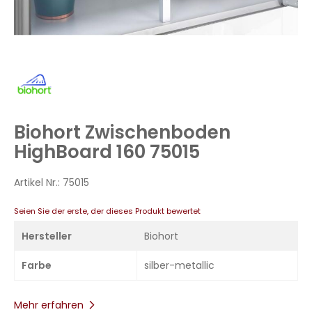
Zum
Anfang
der
Bildergalerie
Biohort Zwischenboden
springen
HighBoard 160 75015
Artikel Nr.:
75015
Seien Sie der erste, der dieses Produkt bewertet
Hersteller
Biohort
Farbe
silber-metallic
Mehr erfahren