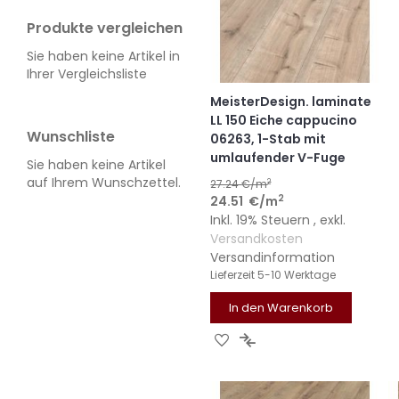
Produkte vergleichen
Sie haben keine Artikel in
Ihrer Vergleichsliste
MeisterDesign. laminate
LL 150 Eiche cappucino
Wunschliste
06263, 1-Stab mit
umlaufender V-Fuge
Sie haben keine Artikel
auf Ihrem Wunschzettel.
2
27.24
€/m
2
24.51
€
/m
Inkl. 19% Steuern
,
exkl.
Versandkosten
Versandinformation
Lieferzeit
5-10 Werktage
In den Warenkorb
ZUR
ZUR
WUNSCHLISTE
VERGLEICHSLISTE