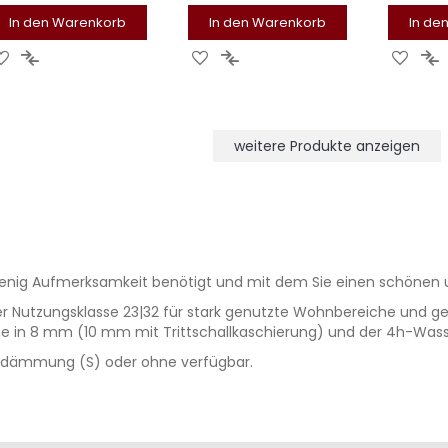
In den Warenkorb
In den Warenkorb
In de
ZUR
ZUR
ZUR
ZUR
ZUR
Z
WUNSCHLISTE
VERGLEICHSLISTE
WUNSCHLISTE
VERGLEICHSLISTE
WUNS
V
HINZUFÜGEN
HINZUFÜGEN
HINZUFÜGEN
HINZUFÜGEN
HINZ
H
weitere Produkte anzeigen
wenig Aufmerksamkeit benötigt und mit dem Sie einen schönen u
hrer Nutzungsklasse 23|32 für stark genutzte Wohnbereiche und ge
he in 8 mm (10 mm mit Trittschallkaschierung) und der 4h-Was
alldämmung (S) oder ohne verfügbar.