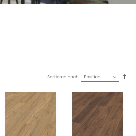
In
Sortieren nach
abst
Reih