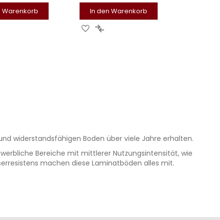
n Warenkorb
In den Warenkorb
UR
ZUR
ZUR
CHLISTE
ERGLEICHSLISTE
WUNSCHLISTE
VERGLEICHSLISTE
UFÜGEN
INZUFÜGEN
HINZUFÜGEN
HINZUFÜGEN
nd widerstandsfähigen Boden über viele Jahre erhalten.
werbliche Bereiche mit mittlerer Nutzungsintensität, wie
serresistens machen diese Laminatböden alles mit.