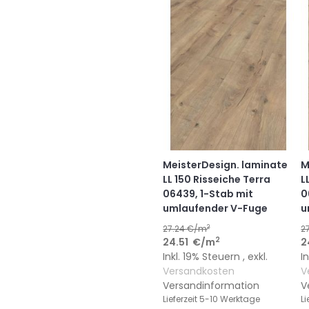
HINZUFÜGEN
HINZUFÜGEN
MeisterDesign. laminate
M
LL 150 Risseiche Terra
L
06439, 1-Stab mit
0
umlaufender V-Fuge
u
2
27.24
€/m
2
2
24.51
€
/m
2
Inkl. 19% Steuern
,
exkl.
I
Versandkosten
V
Versandinformation
V
Lieferzeit
5-10 Werktage
Li