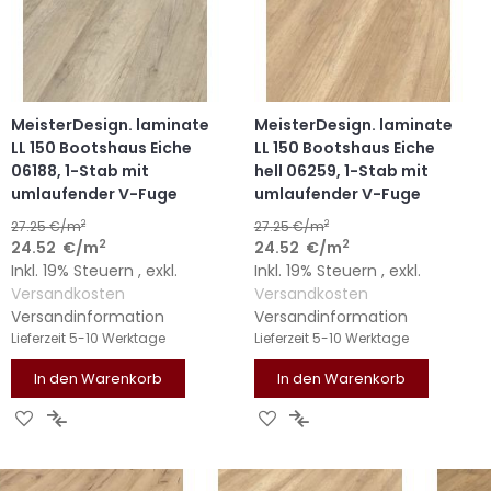
MeisterDesign. laminate
MeisterDesign. laminate
LL 150 Bootshaus Eiche
LL 150 Bootshaus Eiche
06188, 1-Stab mit
hell 06259, 1-Stab mit
umlaufender V-Fuge
umlaufender V-Fuge
2
2
27.25
€/m
27.25
€/m
2
2
24.52
€
/m
24.52
€
/m
Inkl. 19% Steuern
,
exkl.
Inkl. 19% Steuern
,
exkl.
Versandkosten
Versandkosten
Versandinformation
Versandinformation
Lieferzeit
5-10 Werktage
Lieferzeit
5-10 Werktage
In den Warenkorb
In den Warenkorb
ZUR
ZUR
ZUR
ZUR
WUNSCHLISTE
VERGLEICHSLISTE
WUNSCHLISTE
VERGLEICHSLISTE