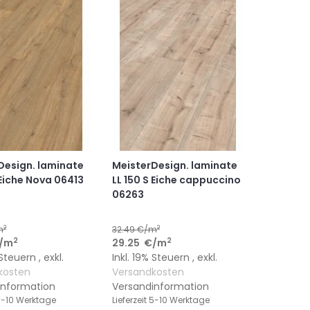
HINZUFÜGEN
HINZUFÜGEN
HINZUFÜGEN
HINZUFÜGEN
Design. laminate
MeisterDesign. laminate
 Eiche Nova 06413
LL 150 S Eiche cappuccino
06263
2
2
m
32.49
€/m
2
2
/m
29.25
€
/m
% Steuern
,
exkl.
Inkl. 19% Steuern
,
exkl.
kosten
Versandkosten
information
Versandinformation
-10 Werktage
Lieferzeit
5-10 Werktage