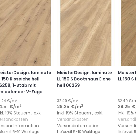
HINZUFÜGEN
HINZUFÜGEN
HINZUFÜGEN
HINZUFÜGEN
eisterDesign. laminate
MeisterDesign. laminate
Meister
L 150 Risseiche hell
LL 150 S Bootshaus Eiche
LL 150 S
6258, 1-Stab mit
hell 06259
mlaufender V-Fuge
2
2
7.24
€/m
32.49
€/m
32.49
€/
2
2
4.51
€
/m
29.25
€
/m
29.25
€
nkl. 19% Steuern
,
exkl.
Inkl. 19% Steuern
,
exkl.
Inkl. 19
ersandkosten
Versandkosten
Versand
ersandinformation
Versandinformation
Versand
eferzeit
5-10 Werktage
Lieferzeit
5-10 Werktage
Lieferzeit
5