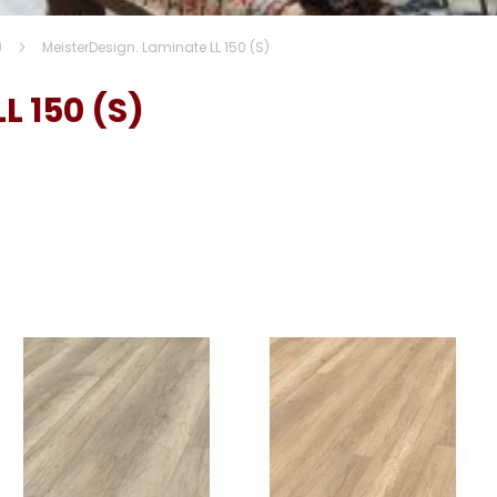
)
MeisterDesign. Laminate LL 150 (S)
L 150 (S)