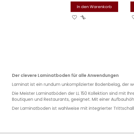
In den Warenkorb
ZUR
ZUR
WUNSCHLISTE
VERGLEICHSLISTE
HINZUFÜGEN
HINZUFÜGEN
Der clevere Laminatboden für alle Anwendungen
Laminat ist ein rundum unkomplizierter Bodenbelag, der 
Die Meister Laminatböden der LL 150 Kollektion sind mit I
Boutiquen und Restaurants, geeignet. Mit einer Aufbauhö
Der Laminatboden ist wahlweise mit integrierter Trittsch