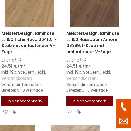
MeisterDesign. laminate
MeisterDesign. laminate
LL 150 Eiche Nova 06413, 1-
LL 150 Nussbaum Amore
Stab mit umlaufender V-
06389, 1-Stab mit
Fuge
umlaufender V-Fuge
2
2
27.24
€/m
27.24
€/m
2
2
24.51
€
/m
24.51
€
/m
Inkl. 19% Steuern
,
exkl.
Inkl. 19% Steuern
,
exkl.
Versandkosten
Versandkosten
Versandinformation
Versandinformation
Lieferzeit
5-10 Werktage
Lieferzeit
5-10 Werktage
In den Warenkorb
In den Warenkorb
ZUR
ZUR
ZUR
ZUR
WUNSCHLISTE
VERGLEICHSLISTE
WUNSCHLISTE
VERGLEICHSLISTE