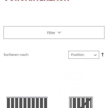
Filter
In
Sortieren nach
ab
Re