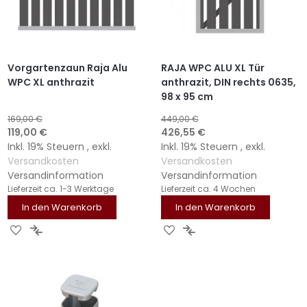
Vorgartenzaun Raja Alu
RAJA WPC ALU XL Tür
WPC XL anthrazit
anthrazit, DIN rechts 0635,
98 x 95 cm
169,00 €
449,00 €
Sonderangebot
Sonderangebot
119,00 €
426,55 €
Inkl. 19% Steuern
,
exkl.
Inkl. 19% Steuern
,
exkl.
Versandkosten
Versandkosten
Versandinformation
Versandinformation
Lieferzeit
ca. 1-3 Werktage
Lieferzeit
ca. 4 Wochen
In den Warenkorb
In den Warenkorb
ZUR
ZUR
ZUR
ZUR
WUNSCHLISTE
VERGLEICHSLISTE
WUNSCHLISTE
VERGLEICHSLISTE
HINZUFÜGEN
HINZUFÜGEN
HINZUFÜGEN
HINZUFÜGEN