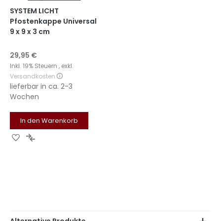
SYSTEM LICHT
Pfostenkappe Universal
9 x 9 x 3 cm
29,95 €
Inkl. 19% Steuern
,
exkl.
Versandkosten
lieferbar in
ca. 2-3
Wochen
In den Warenkorb
Zur
Zur
Wunschliste
Vergleichsliste
hinzufügen
hinzufügen