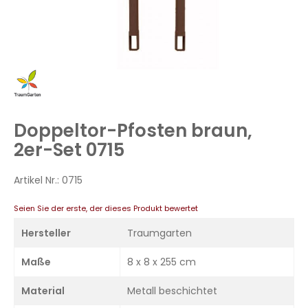
Zum
Anfang
der
Bildergalerie
Doppeltor-Pfosten braun,
springen
2er-Set 0715
Artikel Nr.:
0715
Seien Sie der erste, der dieses Produkt bewertet
Hersteller
Traumgarten
Maße
8 x 8 x 255 cm
Material
Metall beschichtet