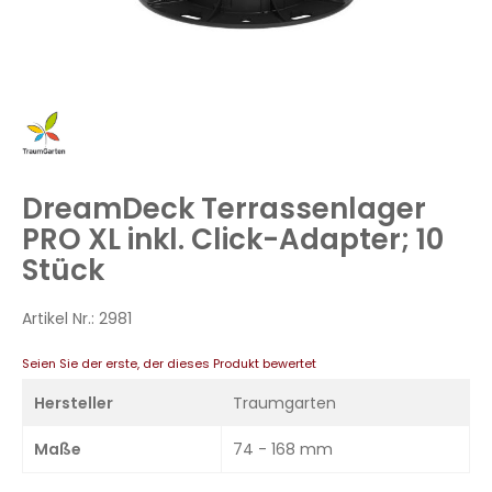
Zum
Anfang
der
Bildergalerie
DreamDeck Terrassenlager
springen
PRO XL inkl. Click-Adapter; 10
Stück
Artikel Nr.:
2981
Seien Sie der erste, der dieses Produkt bewertet
Hersteller
Traumgarten
Maße
74 - 168 mm