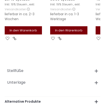
Inkl. 19% Steuern
,
exkl.
Inkl. 19% Steuern
,
exkl.
Inkl. 
Versandkosten
Versandkosten
Versa
lieferbar in
ca. 2-3
lieferbar in
ca. 1-3
liefer
Wochen
Werktage
Werk
In den Warenkorb
In den Warenkorb
In
Zur
Zur
Zur
Zur
Zu
Wunschliste
Vergleichsliste
Wunschliste
Vergleichsliste
Wu
hinzufügen
hinzufügen
hinzufügen
hinzufügen
hi
Stellfüße
Unterlage
Alternative Produkte