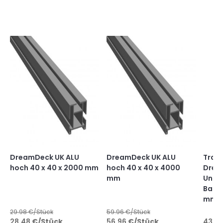
DreamDeck UK ALU
DreamDeck UK ALU
Trau
hoch 40 x 40 x 2000 mm
hoch 40 x 40 x 4000
Drea
mm
Unter
Basic
mm 4
29.98
€/Stück
59.96
€/Stück
28.48
€
/Stück
56.96
€
/Stück
43.9