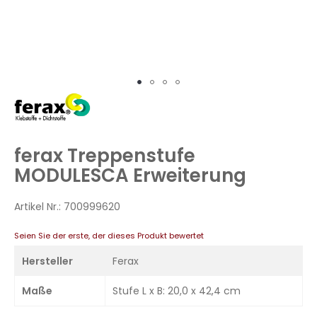
Zum
Anfang
der
Bildergalerie
ferax Treppenstufe
springen
MODULESCA Erweiterung
Artikel Nr.:
700999620
Seien Sie der erste, der dieses Produkt bewertet
Hersteller
Ferax
Maße
Stufe L x B: 20,0 x 42,4 cm