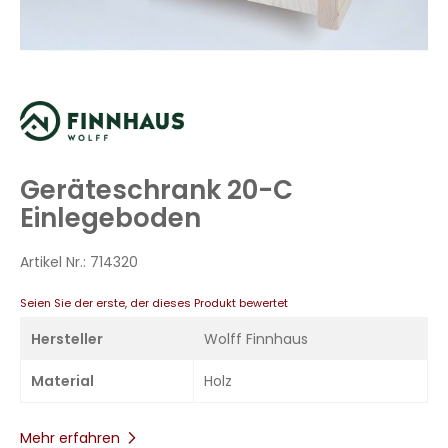
Zum
Anfang
der
Bildergalerie
Geräteschrank 20-C
springen
Einlegeboden
Artikel Nr.:
714320
Seien Sie der erste, der dieses Produkt bewertet
Hersteller
Wolff Finnhaus
Material
Holz
Mehr erfahren