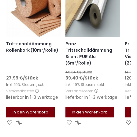
Trittschaldämmung
Prinz
Prinz
Rollenkork (10m²/Rolle)
Trittschalldämmung
Trit
Silent PUR Alu
Visko
(6m²/Rolle)
(20m²
46.34
€/Stück
141.38
27.99
€
/Stück
39.40
€
/Stück
120.1
Inkl. 19% Steuern
,
exkl.
Inkl. 19% Steuern
,
exkl.
Inkl. 
Versandkosten
Versandkosten
Versa
lieferbar in
1-3 Werktage
lieferbar in
1-3 Werktage
liefer
In den Warenkorb
In den Warenkorb
In
Zur
Zur
Zur
Zur
Zu
Wunschliste
Vergleichsliste
Wunschliste
Vergleichsliste
Wu