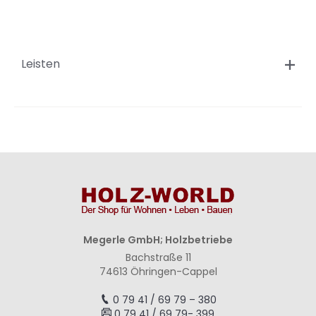
hinzufügen
hinzufügen
hinzufügen
hinzufügen
hi
Leisten
Megerle GmbH; Holzbetriebe
Bachstraße 11
74613 Öhringen-Cappel
0 79 41 / 69 79 – 380
0 79 41 / 69 79- 399