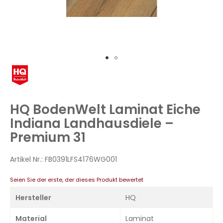
Zum
Anfang
der
Bildergalerie
HQ BodenWelt Laminat Eiche
springen
Indiana Landhausdiele –
Premium 31
Artikel Nr.:
FB0391LFS4176WG001
Seien Sie der erste, der dieses Produkt bewertet
Hersteller
HQ
Material
Laminat