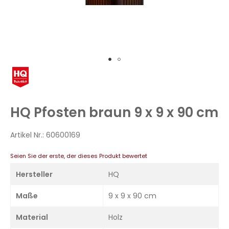
Zum
Anfang
der
Bildergalerie
HQ Pfosten braun 9 x 9 x 90 cm
springen
Artikel Nr.:
60600169
Seien Sie der erste, der dieses Produkt bewertet
Hersteller
HQ
Maße
9 x 9 x 90 cm
Material
Holz