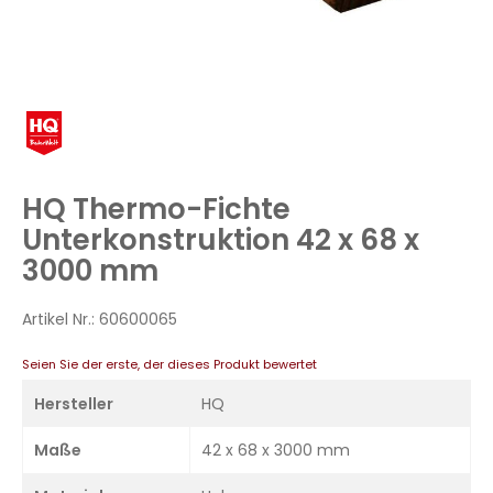
Zum
Anfang
der
Bildergalerie
HQ Thermo-Fichte
springen
Unterkonstruktion 42 x 68 x
3000 mm
Artikel Nr.:
60600065
Seien Sie der erste, der dieses Produkt bewertet
Hersteller
HQ
Maße
42 x 68 x 3000 mm