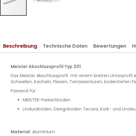
Zum
Anfang
der
Bildergalerie
Beschreibung
Technische Daten
Bewertungen
H
springen
Meister Abschlussprofil Typ 201
Das Meister Abschlussprofil mit einem breiten Unterprofil
Schwellen, Kacheln, Fliesen, Terrassentüren, bodentiefen
Passend für:
MEISTER-Parkettböden
Linduraböden, Designböden Tecara, Kork- und Lino
Material:
Aluminium