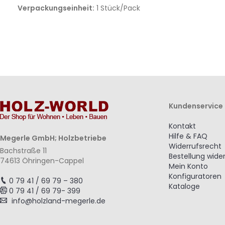
Verpackungseinheit:
1 Stück/Pack
Kundenservice
Kontakt
Hilfe & FAQ
Megerle GmbH; Holzbetriebe
Widerrufsrecht
Bachstraße 11
Bestellung wide
74613 Öhringen-Cappel
Mein Konto
Konfiguratoren
0 79 41 / 69 79 – 380
Kataloge
0 79 41 / 69 79- 399
info@holzland-megerle.de