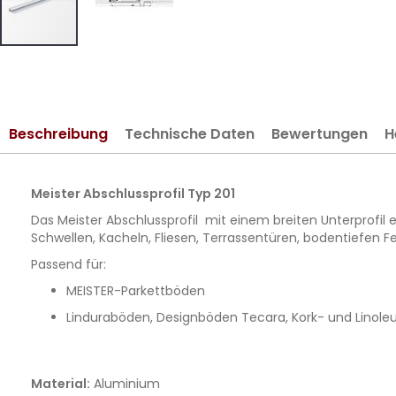
Zum
Anfang
der
Bildergalerie
Beschreibung
Technische Daten
Bewertungen
H
springen
Meister Abschlussprofil Typ 201
Das Meister Abschlussprofil mit einem breiten Unterprofil
Schwellen, Kacheln, Fliesen, Terrassentüren, bodentiefen
Passend für:
MEISTER-Parkettböden
Linduraböden, Designböden Tecara, Kork- und Lino
Material:
Aluminium