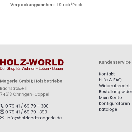
Verpackungseinheit:
1 Stück/Pack
Kundenservice
Kontakt
Hilfe & FAQ
Megerle GmbH; Holzbetriebe
Widerrufsrecht
Bachstraße 11
Bestellung wide
74613 Öhringen-Cappel
Mein Konto
Konfiguratoren
0 79 41 / 69 79 – 380
Kataloge
0 79 41 / 69 79- 399
info@holzland-megerle.de