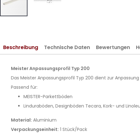
Zum
Anfang
der
Bildergalerie
Beschreibung
Technische Daten
Bewertungen
H
springen
Meister Anpassungsprofil Typ 200
Das Meister Anpassungsprofil Typ 200 dient zur Anpassu
Passend für:
MEISTER-Parkettböden
Linduraböden, Designböden Tecara, Kork- und Lino
Material:
Aluminium
Verpackungseinheit:
1 Stück/Pack