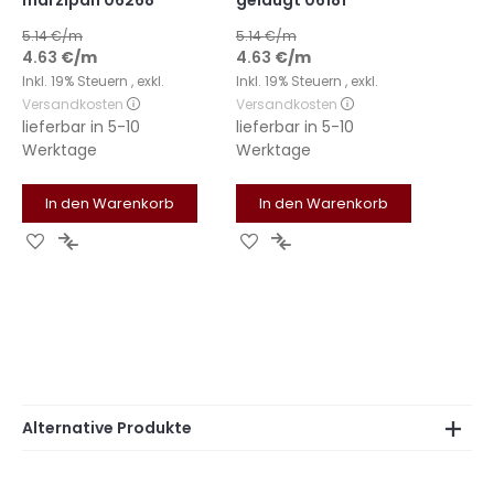
marzipan 06268
gelaugt 06181
5.14
€/m
5.14
€/m
4.63
€
/m
4.63
€
/m
Inkl. 19% Steuern
,
exkl.
Inkl. 19% Steuern
,
exkl.
Versandkosten
Versandkosten
lieferbar in
5-10
lieferbar in
5-10
Werktage
Werktage
In den Warenkorb
In den Warenkorb
Zur
Zur
Zur
Zur
Wunschliste
Vergleichsliste
Wunschliste
Vergleichsliste
hinzufügen
hinzufügen
hinzufügen
hinzufügen
Alternative Produkte