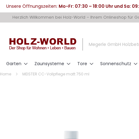
Unsere Öffnungszeiten:
Mo-Fr: 07:30 – 18:00 Uhr und Sa: 09
Direkt
Herzlich Willkommen bei Holz-World – Ihrem Onlineshop für 
zum
Inhalt
Megerle GmbH Holzbet
Garten
Zaunsysteme
Tore
Sonnenschutz
Home
MEISTER CC-Vollpflege matt 750 ml
Zum
Ende
der
Bildergalerie
springen