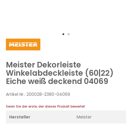
Zum
Anfang
der
Bildergalerie
Meister Dekorleiste
springen
Winkelabdeckleiste (60|22)
Eiche weiß deckend 04069
Artikel Nr.:
200028-2380-04069
Seien Sie der erste, der dieses Produkt bewertet
Hersteller
Meister