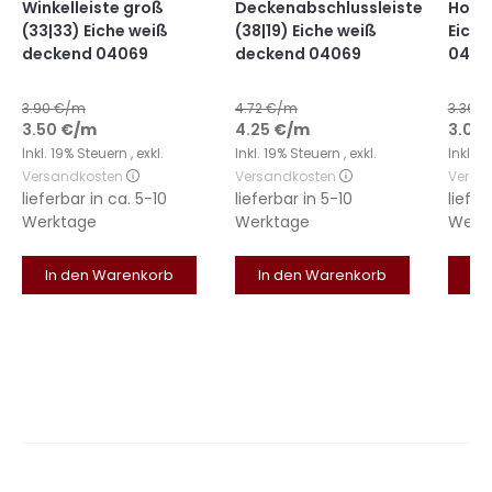
Winkelleiste groß
Deckenabschlussleiste
Hohlk
(33|33) Eiche weiß
(38|19) Eiche weiß
Eiche
deckend 04069
deckend 04069
0406
3.90
€/m
4.72
€/m
3.36
€
3.50
€
/m
4.25
€
/m
3.03
Inkl. 19% Steuern
,
exkl.
Inkl. 19% Steuern
,
exkl.
Inkl. 
Versandkosten
Versandkosten
Versa
lieferbar in
ca. 5-10
lieferbar in
5-10
liefer
Werktage
Werktage
Werk
In den Warenkorb
In den Warenkorb
In