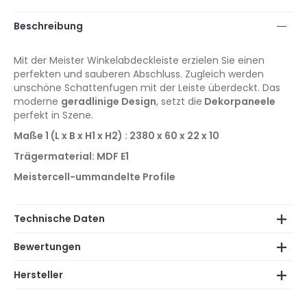
Beschreibung
Mit der Meister Winkelabdeckleiste
erzielen Sie einen
perfekten und sauberen Abschluss. Zugleich werden
unschöne Schattenfugen mit der Leiste überdeckt. Das
moderne
geradlinige Design
, setzt die
Dekorpaneele
perfekt in Szene.
Maße 1 (L x B x H1 x H2) : 2380 x 60 x 22 x 10
Trägermaterial: MDF E1
Meistercell-ummandelte Profile
Technische Daten
Bewertungen
Hersteller