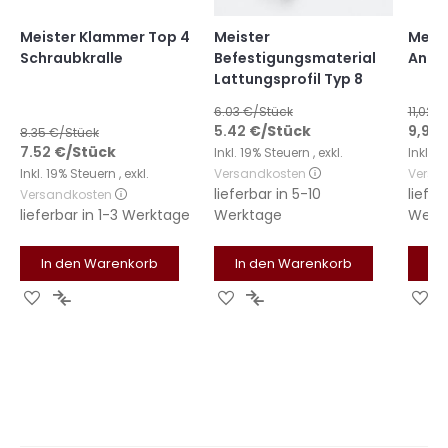
Meister Klammer Top 4
Meister
Meist
Schraubkralle
Befestigungsmaterial
Anfa
Lattungsprofil Typ 8
6.03
€/Stück
11,02 €
Sonde
5.42
€
/Stück
9,92 
8.35
€/Stück
7.52
€
/Stück
Inkl. 19% Steuern
,
exkl.
Inkl. 
Inkl. 19% Steuern
,
exkl.
Versandkosten
Versa
lieferbar in
5-10
liefer
Versandkosten
lieferbar in
1-3 Werktage
Werktage
Werk
In den Warenkorb
In den Warenkorb
In
Zur
Zur
Zur
Zur
Zu
Wunschliste
Vergleichsliste
Wunschliste
Vergleichsliste
Wu
hinzufügen
hinzufügen
hinzufügen
hinzufügen
hi