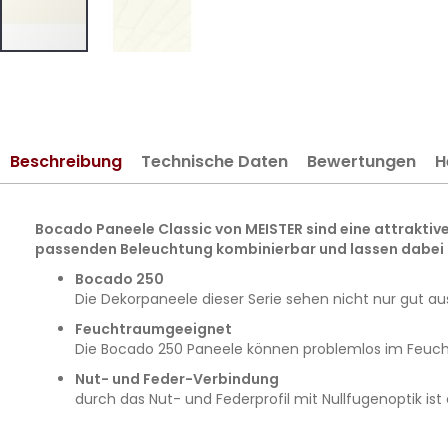
Zum
Anfang
der
Bildergalerie
Beschreibung
Technische Daten
Bewertungen
H
springen
Bocado Paneele Classic von MEISTER sind eine attraktive
passenden Beleuchtung kombinierbar und lassen dabei
Bocado 250
Die Dekorpaneele dieser Serie sehen nicht nur gut a
Feuchtraumgeeignet
Die Bocado 250 Paneele können problemlos im Feucht
Nut- und Feder-Verbindung
durch das Nut- und Federprofil mit Nullfugenoptik is