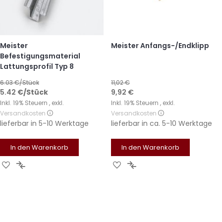
Meister
Meister Anfangs-/Endklipp
Befestigungsmaterial
Lattungsprofil Typ 8
6.03
€/Stück
11,02 €
Sonderangebot
5.42
€
/Stück
9,92 €
Inkl. 19% Steuern
,
exkl.
Inkl. 19% Steuern
,
exkl.
Versandkosten
Versandkosten
lieferbar in
5-10 Werktage
lieferbar in
ca. 5-10 Werktage
In den Warenkorb
In den Warenkorb
Zur
Zur
Zur
Zur
Wunschliste
Vergleichsliste
Wunschliste
Vergleichsliste
hinzufügen
hinzufügen
hinzufügen
hinzufügen