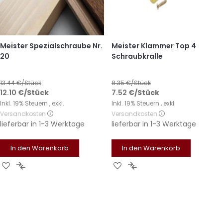
Meister Spezialschraube Nr.
Meister Klammer Top 4
20
Schraubkralle
13.44
€/Stück
8.35
€/Stück
12.10
€
/Stück
7.52
€
/Stück
Inkl. 19% Steuern
,
exkl.
Inkl. 19% Steuern
,
exkl.
Versandkosten
Versandkosten
lieferbar in
1-3 Werktage
lieferbar in
1-3 Werktage
In den Warenkorb
In den Warenkorb
Zur
Zur
Zur
Zur
Wunschliste
Vergleichsliste
Wunschliste
Vergleichsliste
hinzufügen
hinzufügen
hinzufügen
hinzufügen