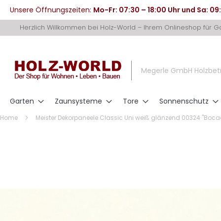
Unsere Öffnungszeiten:
Mo-Fr: 07:30 – 18:00 Uhr und Sa: 09
Direkt
Herzlich Willkommen bei Holz-World – Ihrem Onlineshop für 
zum
Inhalt
Megerle GmbH Holzbet
Garten
Zaunsysteme
Tore
Sonnenschutz
Home
Meister Dekorpaneele Classic Uni weiß glänzend 00324 "Boc
Zum
Ende
der
Bildergalerie
springen