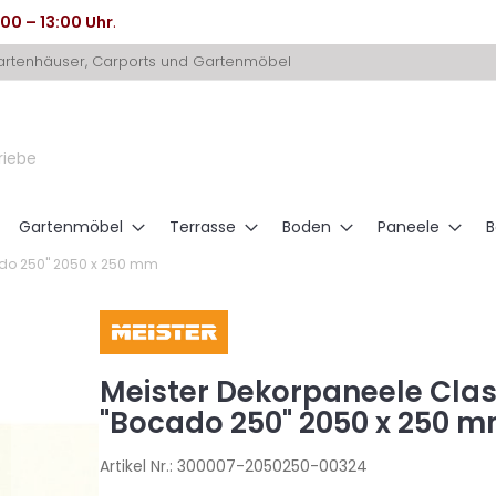
:00 – 13:00 Uhr
.
Gartenhäuser, Carports und Gartenmöbel
riebe
Gartenmöbel
Terrasse
Boden
Paneele
B
ado 250" 2050 x 250 mm
Meister Dekorpaneele Clas
"Bocado 250" 2050 x 250 
Artikel Nr.:
300007-2050250-00324