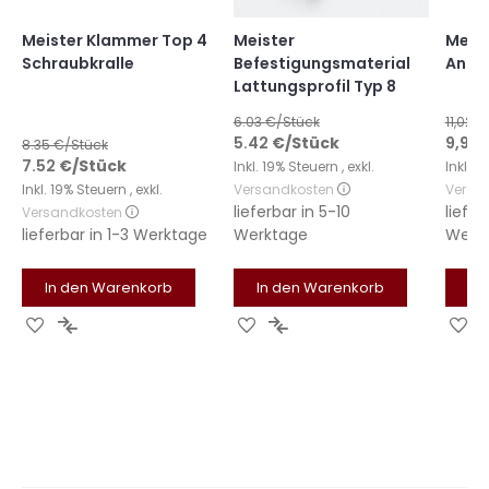
Meister Klammer Top 4
Meister
Meist
Schraubkralle
Befestigungsmaterial
Anfa
Lattungsprofil Typ 8
6.03
€/Stück
11,02 €
Sonde
5.42
€
/Stück
9,92 
8.35
€/Stück
7.52
€
/Stück
Inkl. 19% Steuern
,
exkl.
Inkl. 
Inkl. 19% Steuern
,
exkl.
Versandkosten
Versa
lieferbar in
5-10
liefer
Versandkosten
lieferbar in
1-3 Werktage
Werktage
Werk
In den Warenkorb
In den Warenkorb
In
Zur
Zur
Zur
Zur
Zu
Wunschliste
Vergleichsliste
Wunschliste
Vergleichsliste
Wu
hinzufügen
hinzufügen
hinzufügen
hinzufügen
hi