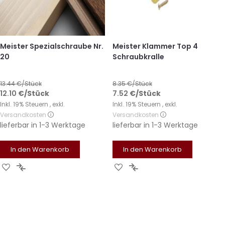
Meister Spezialschraube Nr.
Meister Klammer Top 4
20
Schraubkralle
13.44
€/Stück
8.35
€/Stück
12.10
€
/Stück
7.52
€
/Stück
Inkl. 19% Steuern
,
exkl.
Inkl. 19% Steuern
,
exkl.
Versandkosten
Versandkosten
lieferbar in
1-3 Werktage
lieferbar in
1-3 Werktage
In den Warenkorb
In den Warenkorb
Zur
Zur
Zur
Zur
Wunschliste
Vergleichsliste
Wunschliste
Vergleichsliste
hinzufügen
hinzufügen
hinzufügen
hinzufügen