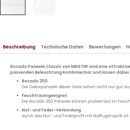
Zum
Anfang
der
Bildergalerie
Beschreibung
Technische Daten
Bewertungen
H
springen
Bocado Paneele Classic von MEISTER sind eine attraktive
passenden Beleuchtung kombinierbar und lassen dabei
Bocado 250
Die Dekorpaneele dieser Serie sehen nicht nur gut a
Feuchtraumgeeignet
Die Bocado 250 Paneele können problemlos im Feucht
Nut- und Feder-Verbindung
durch das Nut- und Federprofil mit Nullfugenoptik is