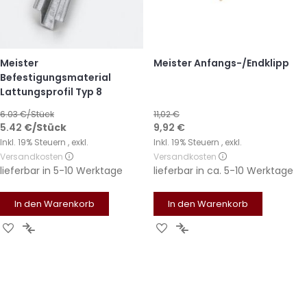
Meister
Meister Anfangs-/Endklipp
Befestigungsmaterial
Lattungsprofil Typ 8
6.03
€/Stück
11,02 €
Sonderangebot
5.42
€
/Stück
9,92 €
Inkl. 19% Steuern
,
exkl.
Inkl. 19% Steuern
,
exkl.
Versandkosten
Versandkosten
lieferbar in
5-10 Werktage
lieferbar in
ca. 5-10 Werktage
In den Warenkorb
In den Warenkorb
Zur
Zur
Zur
Zur
Wunschliste
Vergleichsliste
Wunschliste
Vergleichsliste
hinzufügen
hinzufügen
hinzufügen
hinzufügen