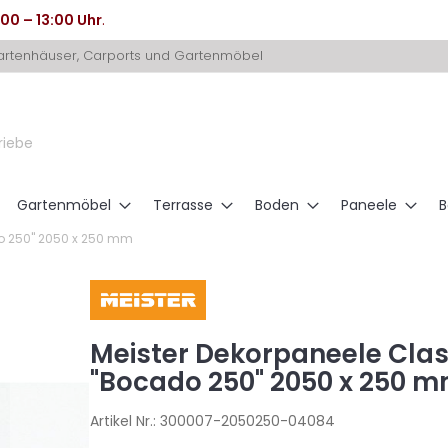
:00 – 13:00 Uhr
.
Gartenhäuser, Carports und Gartenmöbel
riebe
Gartenmöbel
Terrasse
Boden
Paneele
B
o 250" 2050 x 250 mm
Meister Dekorpaneele Cla
"Bocado 250" 2050 x 250 
Artikel Nr.:
300007-2050250-04084