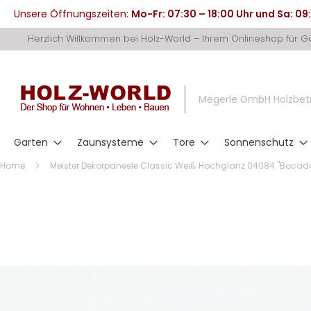
Unsere Öffnungszeiten:
Mo-Fr: 07:30 – 18:00 Uhr und Sa: 09
Direkt
Herzlich Willkommen bei Holz-World – Ihrem Onlineshop für 
zum
Inhalt
Megerle GmbH Holzbet
Garten
Zaunsysteme
Tore
Sonnenschutz
Home
Meister Dekorpaneele Classic Weiß Hochglanz 04084 "Bocad
Zum
Ende
der
Bildergalerie
springen