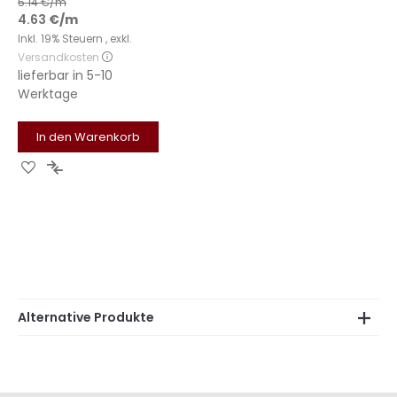
5.14
€/m
4.63
€
/m
Inkl. 19% Steuern
,
exkl.
Versandkosten
lieferbar in
5-10
Werktage
In den Warenkorb
Zur
Zur
Wunschliste
Vergleichsliste
hinzufügen
hinzufügen
Alternative Produkte