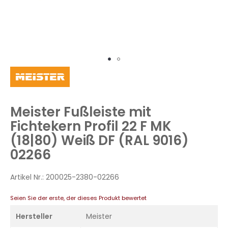
Zum
Anfang
der
Bildergalerie
Meister Fußleiste mit
springen
Fichtekern Profil 22 F MK
(18|80) Weiß DF (RAL 9016)
02266
Artikel Nr.:
200025-2380-02266
Seien Sie der erste, der dieses Produkt bewertet
Hersteller
Meister