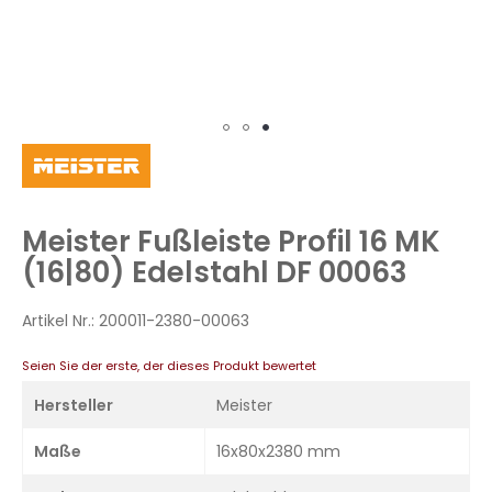
Zum
Anfang
der
Bildergalerie
Meister Fußleiste Profil 16 MK
springen
(16|80) Edelstahl DF 00063
Artikel Nr.:
200011-2380-00063
Seien Sie der erste, der dieses Produkt bewertet
Hersteller
Meister
Maße
16x80x2380 mm