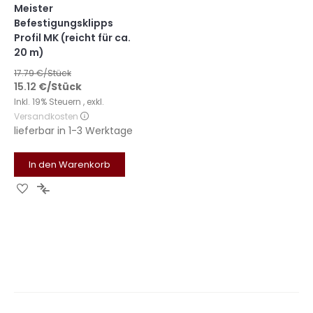
Meister
Befestigungsklipps
Profil MK (reicht für ca.
20 m)
17.79
€/Stück
15.12
€
/Stück
Inkl. 19% Steuern
,
exkl.
Versandkosten
lieferbar in
1-3 Werktage
In den Warenkorb
Zur
Zur
Wunschliste
Vergleichsliste
hinzufügen
hinzufügen