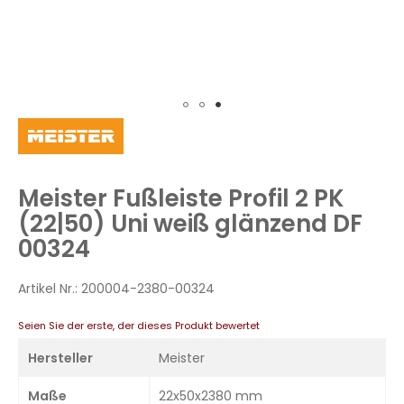
Zum
Anfang
der
Bildergalerie
Meister Fußleiste Profil 2 PK
springen
(22|50) Uni weiß glänzend DF
00324
Artikel Nr.:
200004-2380-00324
Seien Sie der erste, der dieses Produkt bewertet
Hersteller
Meister
Maße
22x50x2380 mm