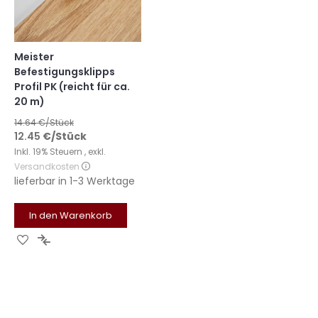
Meister
Befestigungsklipps
Profil PK (reicht für ca.
20 m)
14.64
€/Stück
12.45
€
/Stück
Inkl. 19% Steuern
,
exkl.
Versandkosten
lieferbar in
1-3 Werktage
In den Warenkorb
Zur
Zur
Wunschliste
Vergleichsliste
hinzufügen
hinzufügen