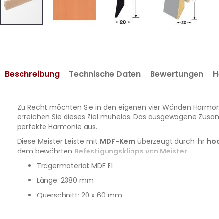
Zum
Anfang
der
Bildergalerie
Beschreibung
Technische Daten
Bewertungen
H
springen
Zu Recht möchten Sie in den eigenen vier Wänden Harmonie
erreichen Sie dieses Ziel mühelos. Das ausgewogene Zusa
perfekte Harmonie aus.
Diese Meister Leiste mit
MDF-Kern
überzeugt durch ihr
hoc
dem bewährten
Befestigungsklipps von Meister
.
Trägermaterial: MDF E1
Länge: 2380 mm
Querschnitt: 20 x 60 mm