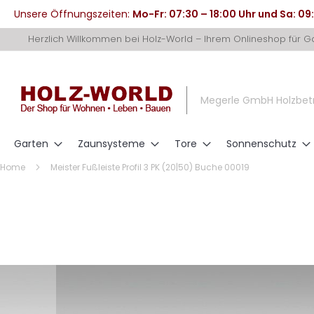
Unsere Öffnungszeiten:
Mo-Fr: 07:30 – 18:00 Uhr und Sa: 09
Direkt
Herzlich Willkommen bei Holz-World – Ihrem Onlineshop für 
zum
Inhalt
Megerle GmbH Holzbet
Garten
Zaunsysteme
Tore
Sonnenschutz
Home
Meister Fußleiste Profil 3 PK (20|50) Buche 00019
Zum
Ende
der
Bildergalerie
springen