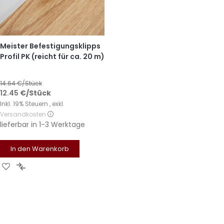
Meister Befestigungsklipps
Profil PK (reicht für ca. 20 m)
14.64
€/Stück
12.45
€
/Stück
Inkl. 19% Steuern
,
exkl.
Versandkosten
lieferbar in
1-3 Werktage
In den Warenkorb
Zur
Zur
Wunschliste
Vergleichsliste
hinzufügen
hinzufügen