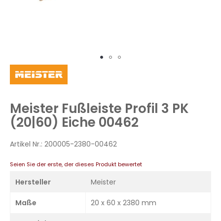
Zum
Anfang
der
Bildergalerie
Meister Fußleiste Profil 3 PK
springen
(20|60) Eiche 00462
Artikel Nr.:
200005-2380-00462
Seien Sie der erste, der dieses Produkt bewertet
Hersteller
Meister
Maße
20 x 60 x 2380 mm