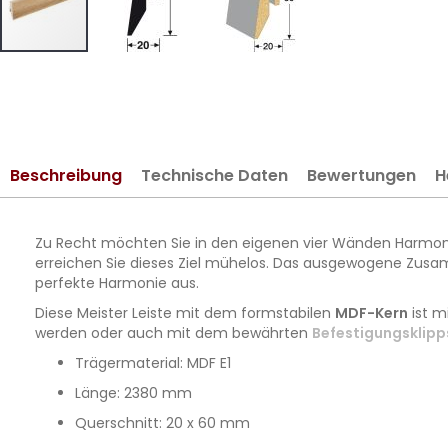
Zum
Anfang
der
Bildergalerie
springen
Beschreibung
Technische Daten
Bewertungen
H
Zu Recht möchten Sie in den eigenen vier Wänden Harmonie
erreichen Sie dieses Ziel mühelos. Das ausgewogene Zusa
perfekte Harmonie aus.
Diese Meister Leiste mit dem formstabilen
MDF-Kern
ist m
werden oder auch mit dem bewährten
Befestigungsklipp
Trägermaterial: MDF E1
Länge: 2380 mm
Querschnitt: 20 x 60 mm