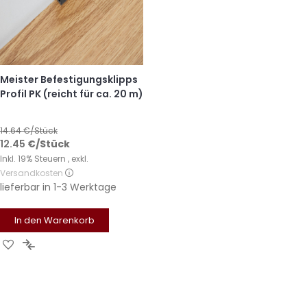
Meister Befestigungsklipps
Profil PK (reicht für ca. 20 m)
14.64
€/Stück
12.45
€
/Stück
Inkl. 19% Steuern
,
exkl.
Versandkosten
lieferbar in
1-3 Werktage
In den Warenkorb
Zur
Zur
Wunschliste
Vergleichsliste
hinzufügen
hinzufügen