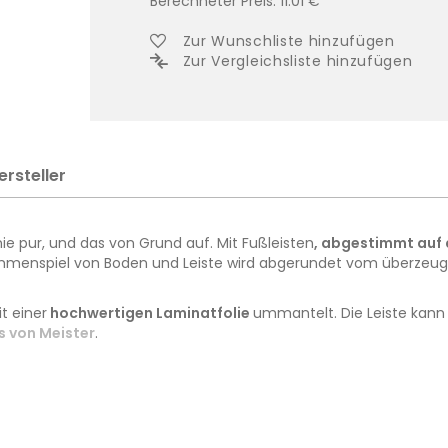
Berechneter Preis:
11.01
€
Zur Wunschliste hinzufügen
Zur Vergleichsliste hinzufügen
ersteller
 pur, und das von Grund auf. Mit Fußleisten
, abgestimmt auf 
mmenspiel von Boden und Leiste wird abgerundet vom überzeugen
it einer
hochwertigen Laminatfolie
ummantelt. Die Leiste kann 
s von Meister
.