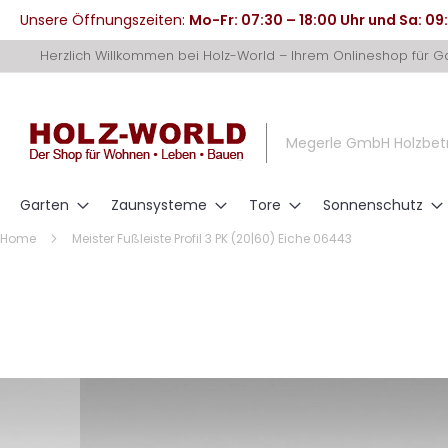
Unsere Öffnungszeiten:
Mo-Fr: 07:30 – 18:00 Uhr und Sa: 09
Direkt
Herzlich Willkommen bei Holz-World – Ihrem Onlineshop für 
zum
Inhalt
Megerle GmbH Holzbet
Garten
Zaunsysteme
Tore
Sonnenschutz
Home
Meister Fußleiste Profil 3 PK (20|60) Eiche 06443
Zum
Ende
der
Bildergalerie
springen