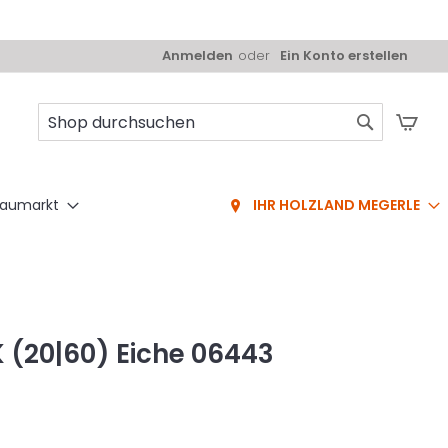
Anmelden
Ein Konto erstellen
Mei
Suche
aumarkt
IHR HOLZLAND MEGERLE
PK (20|60) Eiche 06443