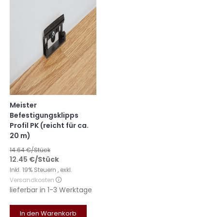
Meister
Befestigungsklipps
Profil PK (reicht für ca.
20 m)
14.64
€/Stück
12.45
€
/Stück
Inkl. 19% Steuern
,
exkl.
Versandkosten
lieferbar in
1-3 Werktage
In den Warenkorb