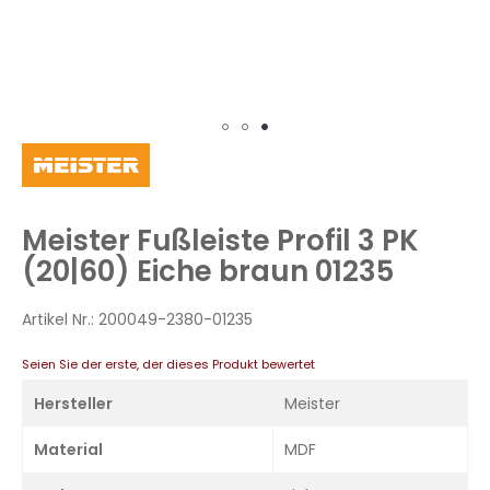
Zum
Anfang
der
Bildergalerie
Meister Fußleiste Profil 3 PK
springen
(20|60) Eiche braun 01235
Artikel Nr.:
200049-2380-01235
Seien Sie der erste, der dieses Produkt bewertet
Hersteller
Meister
Material
MDF