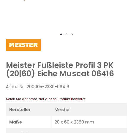
Zum
Anfang
der
Bildergalerie
Meister Fußleiste Profil 3 PK
springen
(20|60) Eiche Muscat 06416
Artikel Nr.:
200005-2380-06416
Seien Sie der erste, der dieses Produkt bewertet
Hersteller
Meister
Maße
20 x 60 x 2380 mm