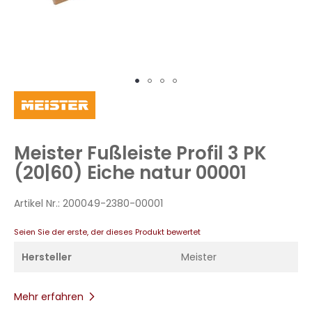
Zum
Anfang
der
Bildergalerie
Meister Fußleiste Profil 3 PK
springen
(20|60) Eiche natur 00001
Artikel Nr.:
200049-2380-00001
Seien Sie der erste, der dieses Produkt bewertet
Hersteller
Meister
Mehr erfahren