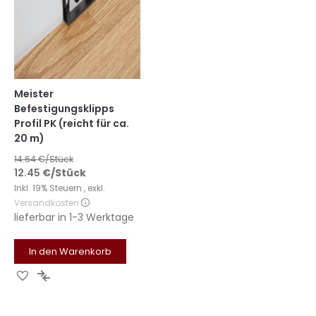
Meister
Befestigungsklipps
Profil PK (reicht für ca.
20 m)
14.64
€/Stück
12.45
€
/Stück
Inkl. 19% Steuern
,
exkl.
Versandkosten
lieferbar in
1-3 Werktage
In den Warenkorb
Zur
Zur
Wunschliste
Vergleichsliste