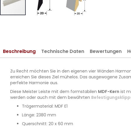
Zum
Anfang
der
Bildergalerie
springen
Beschreibung
Technische Daten
Bewertungen
H
Zu Recht möchten Sie in den eigenen vier Wänden Harmonie
erreichen Sie dieses Ziel mühelos. Das ausgewogene Zusa
perfekte Harmonie aus.
Diese Meister Leiste mit dem formstabilen
MDF-Kern
ist m
werden oder auch mit dem bewährten
Befestigungsklipp
Trägermaterial: MDF E1
Länge: 2380 mm
Querschnitt: 20 x 60 mm