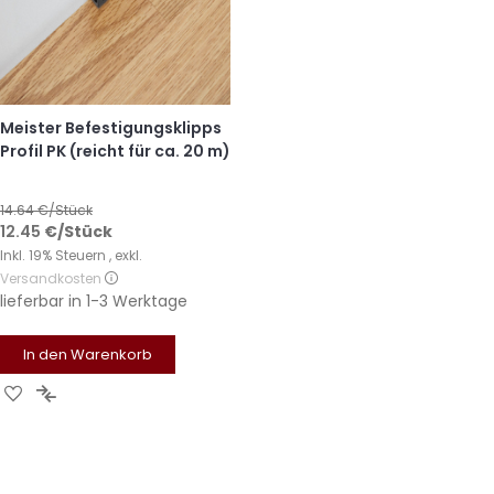
Meister Befestigungsklipps
Profil PK (reicht für ca. 20 m)
14.64
€/Stück
12.45
€
/Stück
Inkl. 19% Steuern
,
exkl.
Versandkosten
lieferbar in
1-3 Werktage
In den Warenkorb
Zur
Zur
Wunschliste
Vergleichsliste
hinzufügen
hinzufügen