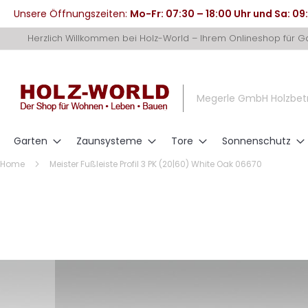
Unsere Öffnungszeiten:
Mo-Fr: 07:30 – 18:00 Uhr und Sa: 09
Direkt
Herzlich Willkommen bei Holz-World – Ihrem Onlineshop für 
zum
Inhalt
Megerle GmbH Holzbet
Garten
Zaunsysteme
Tore
Sonnenschutz
Home
Meister Fußleiste Profil 3 PK (20|60) White Oak 06670
Zum
Ende
der
Bildergalerie
springen