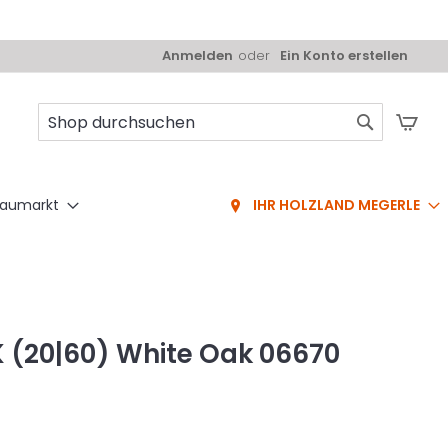
Anmelden
Ein Konto erstellen
Mei
Suche
aumarkt
IHR HOLZLAND MEGERLE
PK (20|60) White Oak 06670