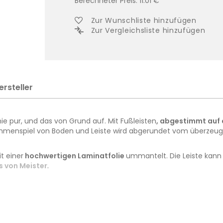
Berechneter Preis:
11.01
€
Zur Wunschliste hinzufügen
Zur Vergleichsliste hinzufügen
ersteller
 pur, und das von Grund auf. Mit Fußleisten
, abgestimmt auf 
mmenspiel von Boden und Leiste wird abgerundet vom überzeugen
it einer
hochwertigen Laminatfolie
ummantelt. Die Leiste kann 
s von Meister
.