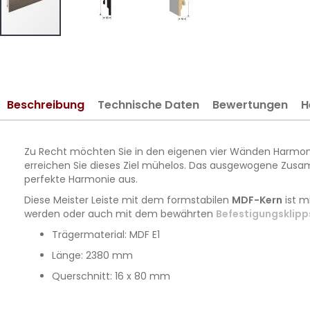
Zum
Anfang
der
Bildergalerie
Beschreibung
Technische Daten
Bewertungen
H
springen
Zu Recht möchten Sie in den eigenen vier Wänden Harmonie
erreichen Sie dieses Ziel mühelos. Das ausgewogene Zusa
perfekte Harmonie aus.
Diese Meister Leiste mit dem formstabilen
MDF-Kern
ist m
werden oder auch mit dem bewährten
Befestigungsklipp
Trägermaterial: MDF E1
Länge: 2380 mm
Querschnitt: 16 x 80 mm