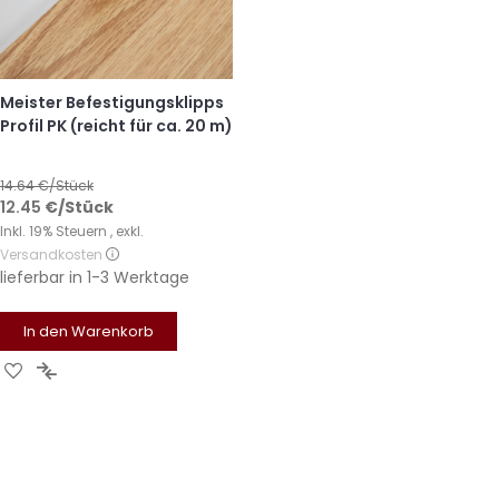
Meister Befestigungsklipps
Profil PK (reicht für ca. 20 m)
14.64
€/Stück
12.45
€
/Stück
Inkl. 19% Steuern
,
exkl.
Versandkosten
lieferbar in
1-3 Werktage
In den Warenkorb
Zur
Zur
Wunschliste
Vergleichsliste
hinzufügen
hinzufügen