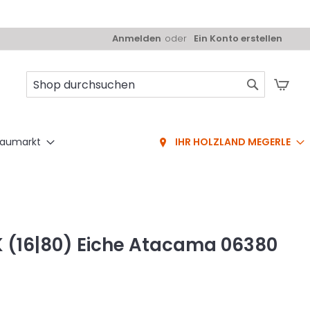
Anmelden
Ein Konto erstellen
Mei
Suche
aumarkt
IHR HOLZLAND MEGERLE
 PK (16|80) Eiche Atacama 06380