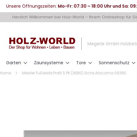
Unsere Öffnungszeiten:
Mo-Fr: 07:30 – 18:00 Uhr und Sa: 09
Direkt
Herzlich Willkommen bei Holz-World – Ihrem Onlineshop für 
zum
Inhalt
Megerle GmbH Holzbet
Garten
Zaunsysteme
Tore
Sonnenschutz
Home
Meister Fußleiste Profil 5 PK (16|80) Eiche Atacama 06380
Zum
Ende
der
Bildergalerie
springen