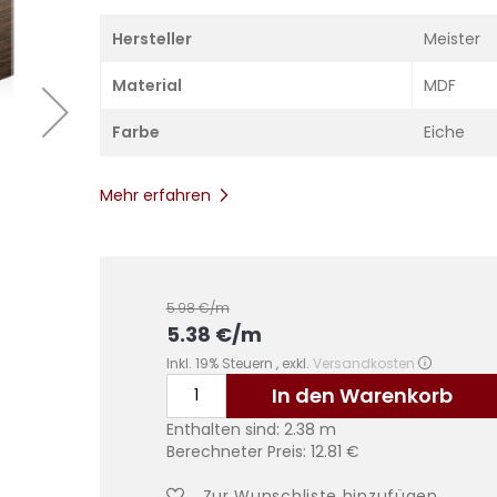
Hersteller
Meister
Material
MDF
Farbe
Eiche
Mehr erfahren
5.98
€/m
5.38
€
/m
Inkl. 19% Steuern
,
exkl.
Versandkosten
In den Warenkorb
Enthalten sind:
2.38
m
Berechneter Preis:
12.81
€
Zur Wunschliste hinzufügen