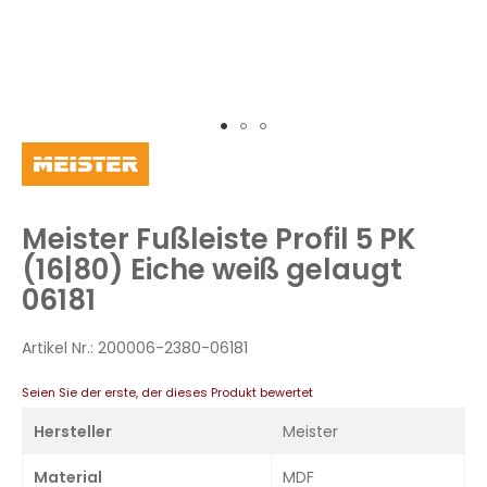
Zum
Anfang
der
Bildergalerie
Meister Fußleiste Profil 5 PK
springen
(16|80) Eiche weiß gelaugt
06181
Artikel Nr.:
200006-2380-06181
Seien Sie der erste, der dieses Produkt bewertet
Hersteller
Meister
Material
MDF