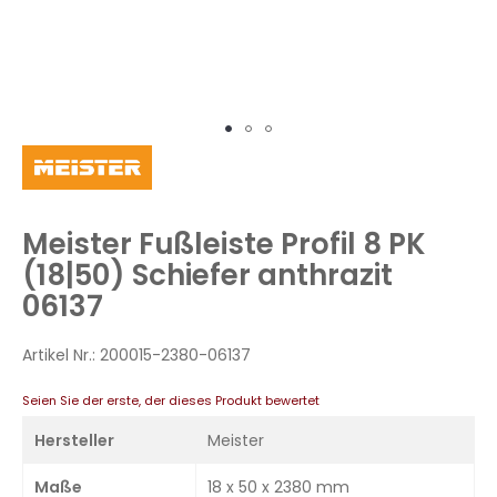
Zum
Anfang
der
Bildergalerie
Meister Fußleiste Profil 8 PK
springen
(18|50) Schiefer anthrazit
06137
Artikel Nr.:
200015-2380-06137
Seien Sie der erste, der dieses Produkt bewertet
Hersteller
Meister
Maße
18 x 50 x 2380 mm