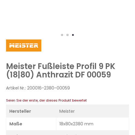
Zum
Anfang
der
Bildergalerie
Meister Fußleiste Profil 9 PK
springen
(18|80) Anthrazit DF 00059
Artikel Nr.:
200016-2380-00059
Seien Sie der erste, der dieses Produkt bewertet
Hersteller
Meister
Maße
18x80x2380 mm