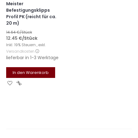
Meister
Befestigungsklipps
Profil PK (reicht für ca.
20 m)
14.64
€/Stück
12.45
€
/Stück
Inkl. 19% Steuern
,
exkl.
Versandkosten
lieferbar in
1-3 Werktage
In den Warenkorb
Zur
Zur
Wunschliste
Vergleichsliste
hinzufügen
hinzufügen