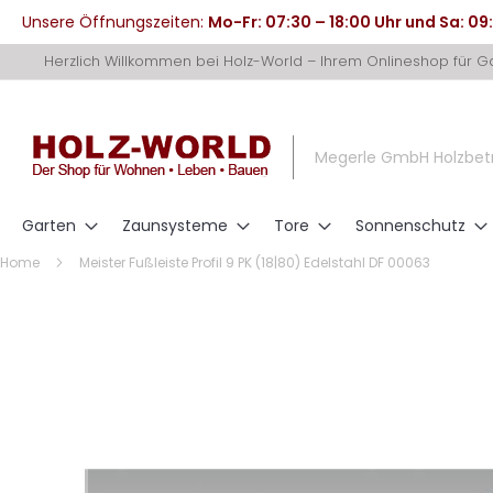
Unsere Öffnungszeiten:
Mo-Fr: 07:30 – 18:00 Uhr und Sa: 09
Direkt
Herzlich Willkommen bei Holz-World – Ihrem Onlineshop für 
zum
Inhalt
Megerle GmbH Holzbet
Garten
Zaunsysteme
Tore
Sonnenschutz
Home
Meister Fußleiste Profil 9 PK (18|80) Edelstahl DF 00063
Zum
Ende
der
Bildergalerie
springen