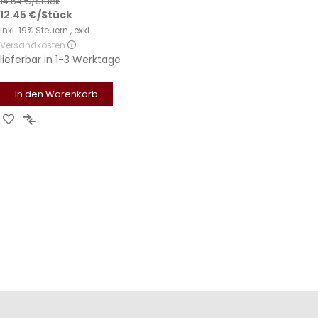
14.64
€/Stück
12.45
€
/Stück
Inkl. 19% Steuern
,
exkl.
Versandkosten
lieferbar in
1-3 Werktage
In den Warenkorb
Zur
Zur
Wunschliste
Vergleichsliste
hinzufügen
hinzufügen