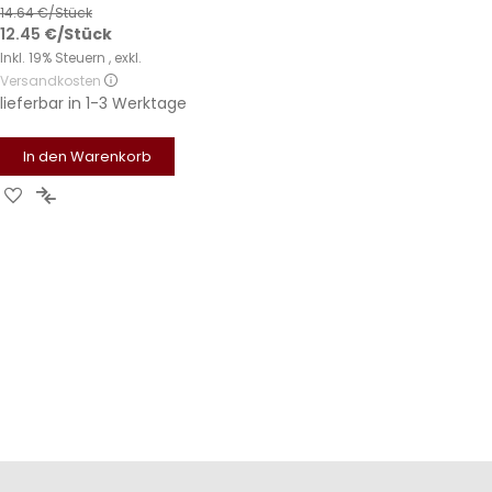
14.64
€/Stück
12.45
€
/Stück
Inkl. 19% Steuern
,
exkl.
Versandkosten
lieferbar in
1-3 Werktage
In den Warenkorb
Zur
Zur
Wunschliste
Vergleichsliste
hinzufügen
hinzufügen