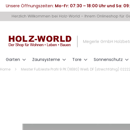
Unsere Öffnungszeiten:
Mo-Fr: 07:30 – 18:00 Uhr und Sa: 09
Direkt
Herzlich Willkommen bei Holz-World – Ihrem Onlineshop für 
zum
Inhalt
Megerle GmbH Holzbet
Garten
Zaunsysteme
Tore
Sonnenschutz
Home
Meister Fußleiste Profil 9 PK (18|80) Weiß DF (streichfähig) 0222
Zum
Ende
der
Bildergalerie
springen