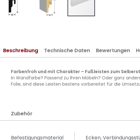
Zum
Anfang
der
Bildergalerie
Beschreibung
Technische Daten
Bewertungen
H
springen
Farbenfroh und mit Charakter – Fußleisten zum Selbers
In Wandfarbe? Passend zu Ihren Möbeln? Oder ganz anders? 
Folie, sind diese Leisten bestens vorbereitet für die Umsetzu
Zubehör
Befestigungsmaterial
Ecken, Verbindungss