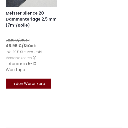
Meister Silence 20
Dämmunterlage 2,5 mm
(7m²/Rolle)
52.18
€/Stück
46.96
€
/Stück
Inkl. 19% Steuern
,
exkl.
Versandkosten
lieferbar in
5-10
Werktage
In den Warenkorb