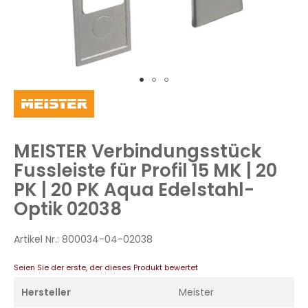
Zum
Anfang
der
Bildergalerie
MEISTER Verbindungsstück
springen
Fussleiste für Profil 15 MK | 20
PK | 20 PK Aqua Edelstahl-
Optik 02038
Artikel Nr.:
800034-04-02038
Seien Sie der erste, der dieses Produkt bewertet
Hersteller
Meister