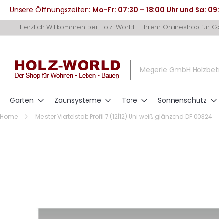
Unsere Öffnungszeiten:
Mo-Fr: 07:30 – 18:00 Uhr und Sa: 09
Direkt
Herzlich Willkommen bei Holz-World – Ihrem Onlineshop für 
zum
Inhalt
Megerle GmbH Holzbet
Garten
Zaunsysteme
Tore
Sonnenschutz
Home
Meister Viertelstab Profil 7 (12|12) Uni weiß glänzend DF 00324
Zum
Ende
der
Bildergalerie
springen