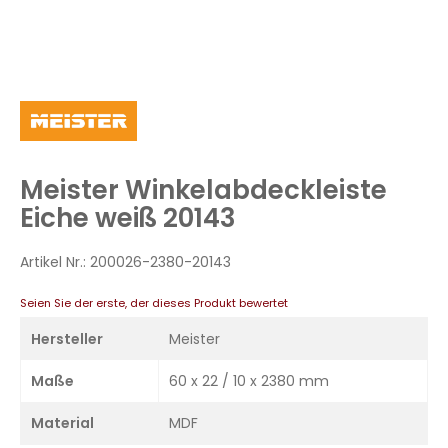
Zum
Anfang
der
Bildergalerie
Meister Winkelabdeckleiste
springen
Eiche weiß 20143
Artikel Nr.:
200026-2380-20143
Seien Sie der erste, der dieses Produkt bewertet
Hersteller
Meister
Maße
60 x 22 / 10 x 2380 mm
Material
MDF