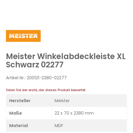
Zum
Anfang
der
Bildergalerie
Meister Winkelabdeckleiste XL
springen
Schwarz 02277
Artikel Nr.:
200121-2380-02277
Seien Sie der erste, der dieses Produkt bewertet
Hersteller
Meister
Maße
22 x 70 x 2380 mm
Material
MDF