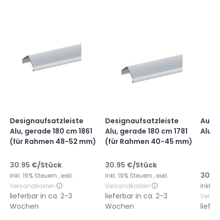
Designaufsatzleiste
Designaufsatzleiste
Aufsa
Alu, gerade 180 cm 1861
Alu, gerade 180 cm 1781
Alumi
(für Rahmen 48-52 mm)
(für Rahmen 40-45 mm)
30.95
€
/Stück
30.95
€
/Stück
30.9
Inkl. 19% Steuern
,
exkl.
Inkl. 19% Steuern
,
exkl.
Versandkosten
Versandkosten
Inkl. 
lieferbar in
ca. 2-3
lieferbar in
ca. 2-3
Versa
Wochen
Wochen
liefer