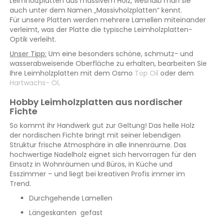
Leimholzplatten aus massivem Holz, weshalb man sie
auch unter dem Namen „Massivholzplatten“ kennt.
Für unsere Platten werden mehrere Lamellen miteinander
verleimt, was der Platte die typische Leimholzplatten-
Optik verleiht.
Unser Tipp:
Um eine besonders schöne, schmutz- und
wasserabweisende Oberfläche zu erhalten, bearbeiten Sie
Ihre Leimholzplatten mit dem Osmo
Top Oil
oder dem
Hartwachs- Öl
.
Hobby Leimholzplatten aus nordischer
Fichte
So kommt ihr Handwerk gut zur Geltung! Das helle Holz
der nordischen Fichte bringt mit seiner lebendigen
Struktur frische Atmosphäre in alle Innenräume. Das
hochwertige Nadelholz eignet sich hervorragen für den
Einsatz in Wohnräumen und Büros, in Küche und
Esszimmer – und liegt bei kreativen Profis immer im
Trend.
Durchgehende Lamellen
Längeskanten gefast