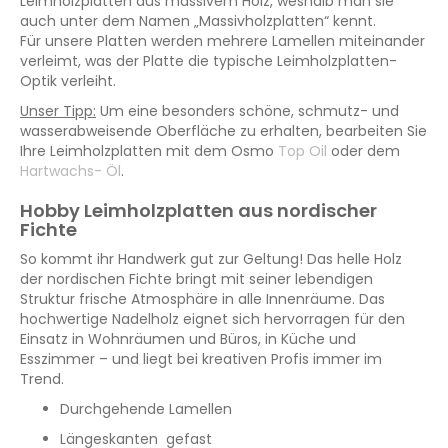
Leimholzplatten aus massivem Holz, weshalb man sie
auch unter dem Namen „Massivholzplatten“ kennt.
Für unsere Platten werden mehrere Lamellen miteinander
verleimt, was der Platte die typische Leimholzplatten-
Optik verleiht.
Unser Tipp:
Um eine besonders schöne, schmutz- und
wasserabweisende Oberfläche zu erhalten, bearbeiten Sie
Ihre Leimholzplatten mit dem Osmo
Top Oil
oder dem
Hartwachs- Öl
.
Hobby Leimholzplatten aus nordischer
Fichte
So kommt ihr Handwerk gut zur Geltung! Das helle Holz
der nordischen Fichte bringt mit seiner lebendigen
Struktur frische Atmosphäre in alle Innenräume. Das
hochwertige Nadelholz eignet sich hervorragen für den
Einsatz in Wohnräumen und Büros, in Küche und
Esszimmer – und liegt bei kreativen Profis immer im
Trend.
Durchgehende Lamellen
Längeskanten gefast