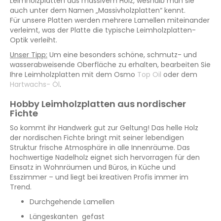
Leimholzplatten aus massivem Holz, weshalb man sie
auch unter dem Namen „Massivholzplatten“ kennt.
Für unsere Platten werden mehrere Lamellen miteinander
verleimt, was der Platte die typische Leimholzplatten-
Optik verleiht.
Unser Tipp:
Um eine besonders schöne, schmutz- und
wasserabweisende Oberfläche zu erhalten, bearbeiten Sie
Ihre Leimholzplatten mit dem Osmo
Top Oil
oder dem
Hartwachs- Öl
.
Hobby Leimholzplatten aus nordischer
Fichte
So kommt ihr Handwerk gut zur Geltung! Das helle Holz
der nordischen Fichte bringt mit seiner lebendigen
Struktur frische Atmosphäre in alle Innenräume. Das
hochwertige Nadelholz eignet sich hervorragen für den
Einsatz in Wohnräumen und Büros, in Küche und
Esszimmer – und liegt bei kreativen Profis immer im
Trend.
Durchgehende Lamellen
Längeskanten gefast